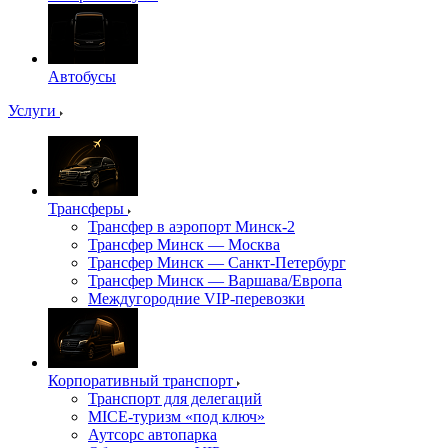
Автобусы
Услуги
Трансферы
Трансфер в аэропорт Минск-2
Трансфер Минск — Москва
Трансфер Минск — Санкт-Петербург
Трансфер Минск — Варшава/Европа
Междугородние VIP-перевозки
Корпоративный транспорт
Транспорт для делегаций
MICE-туризм «под ключ»
Аутсорс автопарка