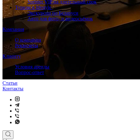
Sprinter VIP на длительный срок
Туризм и lifestyle
Экскурсии по Беларуси
Авто для фото- и видеосъёмок
Компания
О компании
Реквизиты
Клиенту
Условия аренды
Вопрос-ответ
Статьи
Контакты