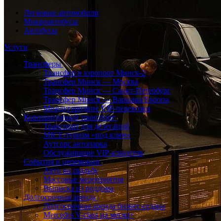
Легковые автомобили
Микроавтобусы
Автобусы
Услуги
Трансферы
Трансфер в аэропорт Минск-2
Трансфер Минск — Москва
Трансфер Минск — Санкт-Петербург
Трансфер Минск — Варшава/Европа
Междугородние VIP-перевозки
Корпоративный транспорт
Транспорт для делегаций
MICE-туризм «под ключ»
Аутсорс автопарка
Обслуживание VIP-клиентов
События и церемонии
Авто на свадьбу
Массовые мероприятия
Выписка из роддома
Долгосрочная аренда
Долгосрочная аренда бизнес-седана
Mercedes V-class на месяц+