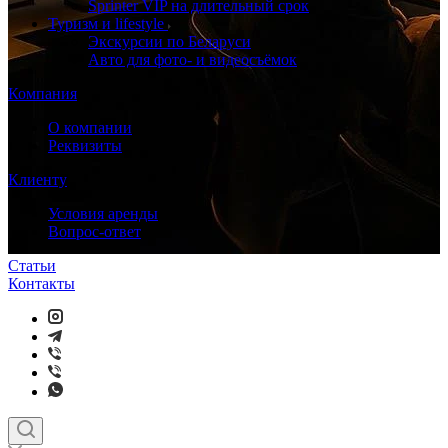
Sprinter VIP на длительный срок
Туризм и lifestyle
Экскурсии по Беларуси
Авто для фото- и видеосъёмок
Компания
О компании
Реквизиты
Клиенту
Условия аренды
Вопрос-ответ
Статьи
Контакты