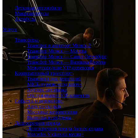
Легковые автомобили
Микроавтобусы
Автобусы
Услуги
Трансферы
Трансфер в аэропорт Минск-2
Трансфер Минск — Москва
Трансфер Минск — Санкт-Петербург
Трансфер Минск — Варшава/Европа
Междугородние VIP-перевозки
Корпоративный транспорт
Транспорт для делегаций
MICE-туризм «под ключ»
Аутсорс автопарка
Обслуживание VIP-клиентов
События и церемонии
Авто на свадьбу
Массовые мероприятия
Выписка из роддома
Долгосрочная аренда
Долгосрочная аренда бизнес-седана
Mercedes V-class на месяц+