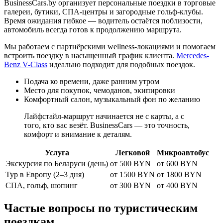
BusinessCars.by организует персональные поездки в торговые
галереи, бутики, СПА-центры и загородные гольф-клубы.
Время ожидания гибкое — водитель остаётся поблизости,
автомобиль всегда готов к продолжению маршрута.
Мы работаем с партнёрскими wellness-локациями и помогаем
встроить поездку в насыщенный график клиента.
Mercedes-
Benz V-Class
идеально подходит для подобных поездок.
Подача ко времени, даже ранним утром
Место для покупок, чемоданов, экипировки
Комфортный салон, музыкальный фон по желанию
Лайфстайл-маршрут начинается не с карты, а с
того, кто вас везёт. BusinessCars — это точность,
комфорт и внимание к деталям.
Услуга
Легковой
Микроавтобус
Экскурсия по Беларуси (день)
от 500 BYN
от 600 BYN
Тур в Европу (2–3 дня)
от 1500 BYN
от 1800 BYN
СПА, гольф, шопинг
от 300 BYN
от 400 BYN
Частые вопросы по туристическим
поездкам