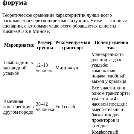
форума
Теоретическое сравнение характеристик лучше всего
раскрывается через конкретные ситуации. Ниже — типовые
сценарии, с которыми чаще всего обращаются клиенты
BusinessCars в Минске.
Размер
Рекомендуемый
Почему именно
Мероприятие
группы
транспорт
так
Маневренность
для подъезда к
Тимбилдинг в
12–18
усадьбе;
загородной
Мини-коуч
человек
компактная
усадьбе
подача; удобный
выход у крыльца
Все участники в
одном транспорте;
туалет для 4-
Выездная
38–42
часовой поездки;
конференция в
Full coach
человека
вместительный
другом городе
багажник для
проекторов и
стендов
Комфортный