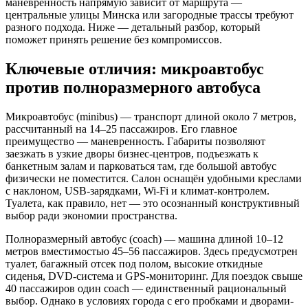
маневренность напрямую зависит от маршрута —
центральные улицы Минска или загородные трассы требуют
разного подхода. Ниже — детальный разбор, который
поможет принять решение без компромиссов.
Ключевые отличия: микроавтобус
против полноразмерного автобуса
Микроавтобус (minibus) — транспорт длиной около 7 метров,
рассчитанный на 14–25 пассажиров. Его главное
преимущество — маневренность. Габариты позволяют
заезжать в узкие дворы бизнес-центров, подъезжать к
банкетным залам и парковаться там, где большой автобус
физически не поместится. Салон оснащён удобными креслами
с наклоном, USB-зарядками, Wi-Fi и климат-контролем.
Туалета, как правило, нет — это осознанный конструктивный
выбор ради экономии пространства.
Полноразмерный автобус (coach) — машина длиной 10–12
метров вместимостью 45–56 пассажиров. Здесь предусмотрен
туалет, багажный отсек под полом, высокие откидные
сиденья, DVD-система и GPS-мониторинг. Для поездок свыше
40 пассажиров один coach — единственный рациональный
выбор. Однако в условиях города с его пробками и дворами-