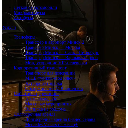
Легковые автомобили
Микроавтобусы
Автобусы
Услуги
Трансферы
Трансфер в аэропорт Минск-2
Трансфер Минск — Москва
Трансфер Минск — Санкт-Петербург
Трансфер Минск — Варшава/Европа
Междугородние VIP-перевозки
Корпоративный транспорт
Транспорт для делегаций
MICE-туризм «под ключ»
Аутсорс автопарка
Обслуживание VIP-клиентов
События и церемонии
Авто на свадьбу
Массовые мероприятия
Выписка из роддома
Долгосрочная аренда
Долгосрочная аренда бизнес-седана
Mercedes V-class на месяц+