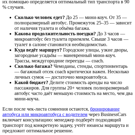
их помощью определяется оптимальный тип транспорта в 90
% случаев.
Сколько человек едет?
До 25 — мини-коуч. От 35 —
полноразмерный автобус. Промежуток 25–35 — зависит
от наличия туалета и объёма багажа.
Какова продолжительность поездки?
До 3 часов —
микроавтобус без туалета приемлем. Свыше 3 часов —
туалет в салоне становится необходимостью.
Куда ведёт маршрут?
Городские улицы, узкие дворы,
загородные усадьбы — маневренный мини-коуч.
Трассы, междугородние переезды — coach.
Сколько багажа?
Чемоданы, стенды, спортинвентарь
— багажный отсек coach критически важен. Несколько
личных сумок — достаточно микроавтобуса.
Какой бюджет?
Делите стоимость аренды на число
пассажиров. Для группы 20+ человек полноразмерный
автобус часто даёт меньшую стоимость на место, чем два
мини-коуча.
Если после чек-листа сомнения остаются,
бронирование
автобуса или микроавтобуса с водителем
через BusinessCars
включает консультацию: менеджер подберёт подходящий
транспорт под конкретную задачу, учтёт нюансы маршрута и
предложит оптимальное решение.