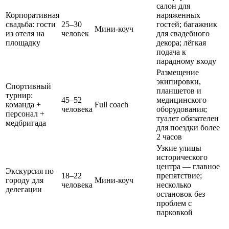
салон для
Корпоративная
наряженных
свадьба: гости
25–30
гостей; багажник
Мини-коуч
из отеля на
человек
для свадебного
площадку
декора; лёгкая
подача к
парадному входу
Размещение
экипировки,
Спортивный
планшетов и
турнир:
45–52
медицинского
команда +
Full coach
человека
оборудования;
персонал +
туалет обязателен
медбригада
для поездки более
2 часов
Узкие улицы
исторического
центра — главное
Экскурсия по
18–22
препятствие;
городу для
Мини-коуч
человека
несколько
делегации
остановок без
проблем с
парковкой