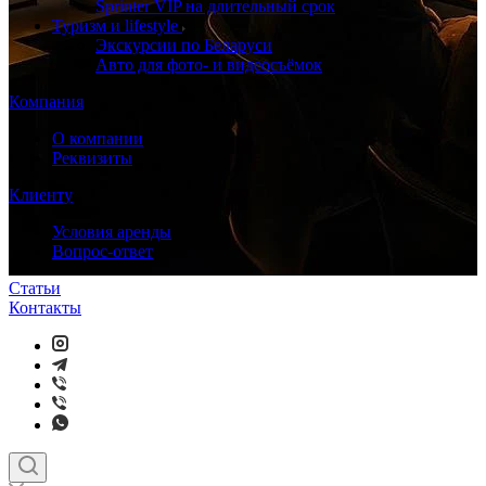
Sprinter VIP на длительный срок
Туризм и lifestyle
Экскурсии по Беларуси
Авто для фото- и видеосъёмок
Компания
О компании
Реквизиты
Клиенту
Условия аренды
Вопрос-ответ
Статьи
Контакты