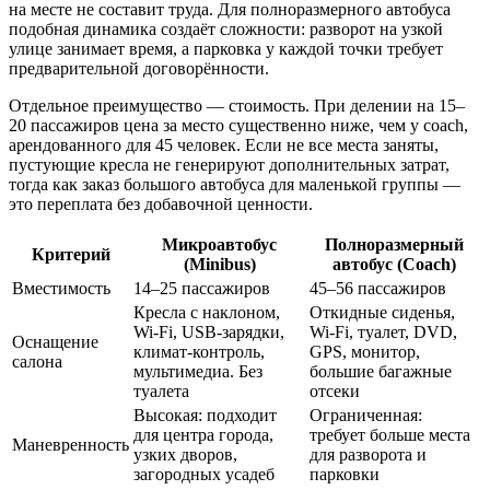
на месте не составит труда. Для полноразмерного автобуса
подобная динамика создаёт сложности: разворот на узкой
улице занимает время, а парковка у каждой точки требует
предварительной договорённости.
Отдельное преимущество — стоимость. При делении на 15–
20 пассажиров цена за место существенно ниже, чем у coach,
арендованного для 45 человек. Если не все места заняты,
пустующие кресла не генерируют дополнительных затрат,
тогда как заказ большого автобуса для маленькой группы —
это переплата без добавочной ценности.
Микроавтобус
Полноразмерный
Критерий
(Minibus)
автобус (Coach)
Вместимость
14–25 пассажиров
45–56 пассажиров
Кресла с наклоном,
Откидные сиденья,
Wi-Fi, USB-зарядки,
Wi-Fi, туалет, DVD,
Оснащение
климат-контроль,
GPS, монитор,
салона
мультимедиа. Без
большие багажные
туалета
отсеки
Высокая: подходит
Ограниченная:
для центра города,
требует больше места
Маневренность
узких дворов,
для разворота и
загородных усадеб
парковки