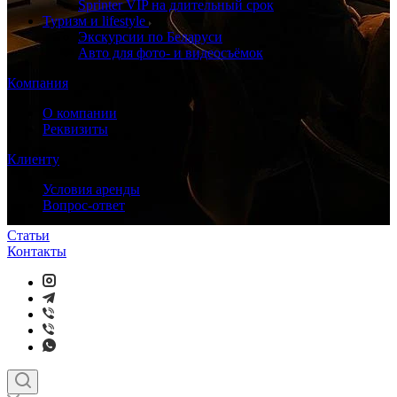
Sprinter VIP на длительный срок
Туризм и lifestyle
Экскурсии по Беларуси
Авто для фото- и видеосъёмок
Компания
О компании
Реквизиты
Клиенту
Условия аренды
Вопрос-ответ
Статьи
Контакты