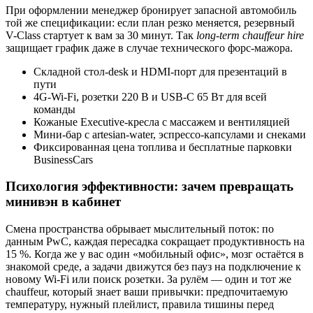
При оформлении менеджер бронирует запасной автомобиль
той же спецификации: если план резко меняется, резервный
V-Class стартует к вам за 30 минут. Так
long-term chauffeur hire
защищает график даже в случае технического форс-мажора.
Складной стол-desk и HDMI-порт для презентаций в
пути
4G-Wi-Fi, розетки 220 В и USB-C 65 Вт для всей
команды
Кожаные Executive-кресла с массажем и вентиляцией
Мини-бар с artesian-water, эспрессо-капсулами и снеками
Фиксированная цена топлива и бесплатные парковки
BusinessCars
Психология эффективности: зачем превращать
минивэн в кабинет
Смена пространства обрывает мыслительный поток: по
данным PwC, каждая пересадка сокращает продуктивность на
15 %. Когда же у вас один «мобильный офис», мозг остаётся в
знакомой среде, а задачи движутся без пауз на подключение к
новому Wi-Fi или поиск розетки. За рулём — один и тот же
chauffeur, который знает ваши привычки: предпочитаемую
температуру, нужный плейлист, правила тишины перед