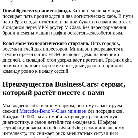
Due-diligence-тур инвестфонда.
За три недели команда
посещает пять производств и два логистических хаба. В пути
партнёры сводят отчётность на ноутбуках и созваниваются с
Лондоном через VPN-роутер V-Class. Без переоформления
брони и смены машин график остаётся железобетонным.
Road-show технологического стартапа.
Пять городов,
восемь питчей для инвесторов. Минивэн превращается в
студию презентаций: HDMI выводит демо на внешний
дисплей, а складной стол удерживает прототип. График tight,
но водитель знает короткие объездные дороги и привозит
команду ровно к началу сессий.
Преимущества BusinessCars: сервис,
который растёт вместе с вами
Мы владеем собственным парком, поэтому гарантируем
свежий
Mercedes-Benz V-Class минивэн
без посредников.
Каждые 10 000 км автомобиль проходит расширенную
диагностику, а салон детейлится ежедневно. Шофёры
сертифицированы по defensive-driving и эмоциональному
интеллекту, что снижает риск внештатных ситуаций и