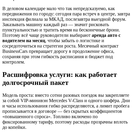
В деловом календаре мало что так непредсказуемо, как
передвижения по городу: сегодня пара встреч в центре, завтра
инспекция филиала за МКАД, послезавтра выездной форум.
Заказывать машину каждый раз — значит рисковать
пунктуальностью и тратить время на бесконечные брони.
Поэтому всё чаще руководители выбирают
аренда авто с
водителем на месяц
, чтобы забыть о логистике и
сосредоточиться на стратегии роста. Месячный контракт
BusinessCars превращает дорогу в продолжение офиса,
сохраняя при этом гибкость расписания и бюджет под
контролем.
Расшифровка услуги: как работает
долгосрочный пакет
Модель проста: вместо сотни разовых поездок вы закрепляете
за собой VIP-минивэн Mercedes V-Class и одного шофёра. Дни
и часы использования гибко распределяются, а лимит пробега
прописывается в договоре — без скрытых коэффициентов
«повышенного спроса». Топливо включено по
фиксированному тарифу, поэтому расходы прозрачны вплоть
до копейки.