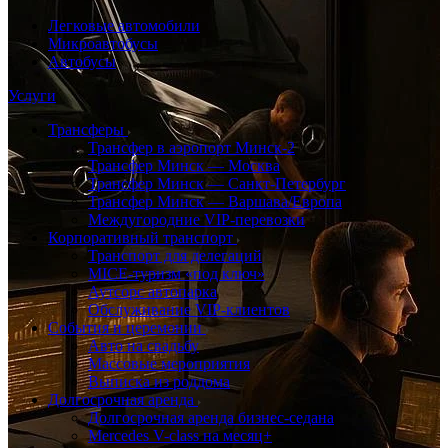
Легковые автомобили
Микроавтобусы
Автобусы
Услуги
Трансферы
Трансфер в аэропорт Минск-2
Трансфер Минск — Москва
Трансфер Минск — Санкт-Петербург
Трансфер Минск — Варшава/Европа
Междугородние VIP-перевозки
Корпоративный транспорт
Транспорт для делегаций
MICE-туризм «под ключ»
Аутсорс автопарка
Обслуживание VIP-клиентов
События и церемонии
Авто на свадьбу
Массовые мероприятия
Выписка из роддома
Долгосрочная аренда
Долгосрочная аренда бизнес-седана
Mercedes V-class на месяц+